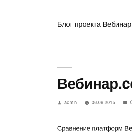
Перейти
к
Блог проекта Вебинар
содержимому
Вебинар.c
Написано
admin
06.08.2015
автором
Сравнение платформ Веб