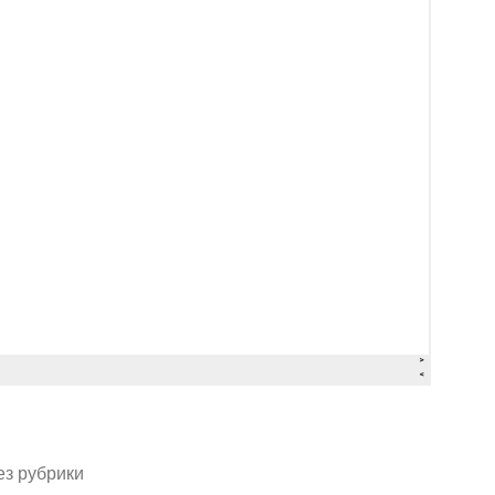
аписано
ез рубрики