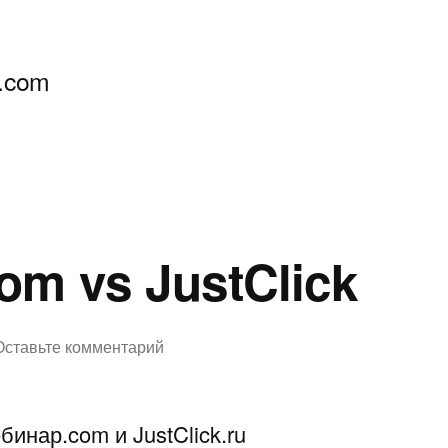
.com
om vs JustClick
к
Оставьте комментарий
Вебинар.com
vs
инар.com и JustClick.ru
JustClick