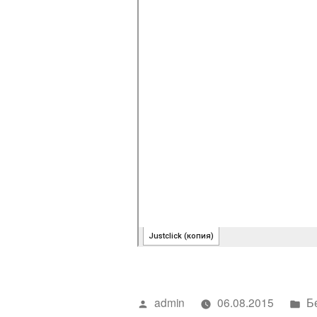
Написано
Н
admin
06.08.2015
Б