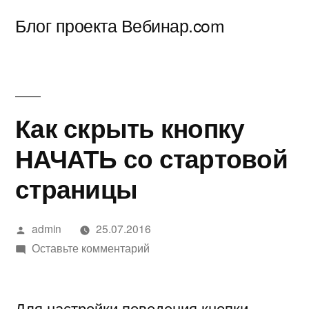
Перейти
Блог проекта Вебинар.com
к
содержимому
Как скрыть кнопку
НАЧАТЬ со стартовой
страницы
Написано
admin
25.07.2016
автором
к
Оставьте комментарий
Как
скрыть
Для настройки поведения кнопки
кнопку