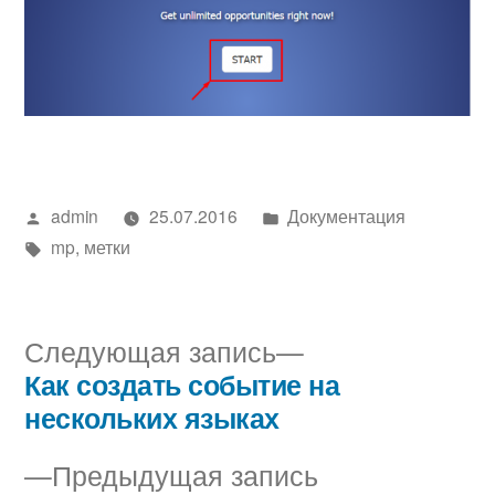
Написано
Написано
admin
25.07.2016
Документация
автором
Метки:
в
mp
,
метки
Следующая
Следующая запись
запись:
Как создать событие на
Навигация
нескольких языках
по
Предыдущая
Предыдущая запись