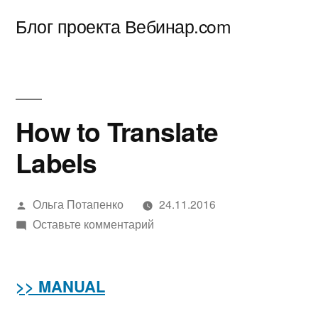
Перейти
Блог проекта Вебинар.com
к
содержимому
How to Translate
Labels
Написано
Ольга Потапенко
24.11.2016
автором
к
Оставьте комментарий
How
to
>> MANUAL
Translate
Labels