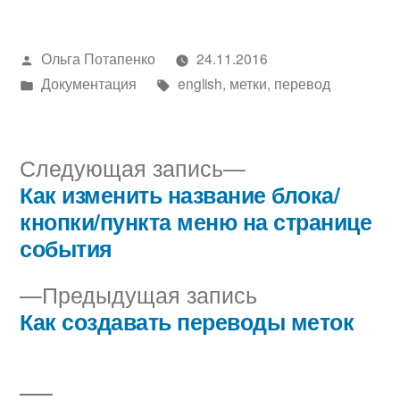
Написано
Ольга Потапенко
24.11.2016
автором
Написано
Метки:
Документация
english
,
метки
,
перевод
в
Следующая
Следующая запись
запись:
Как изменить название блока/
Навигация
кнопки/пункта меню на странице
по
события
записям
Предыдущая
Предыдущая запись
запись:
Как создавать переводы меток