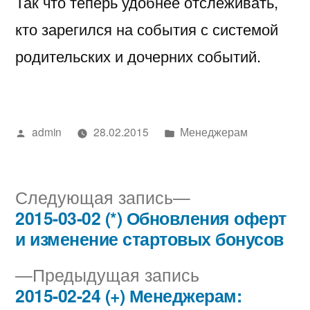
Так что теперь удобнее отслеживать,
кто зарегился на события с системой
родительских и дочерних событий.
Написано
Написано
admin
28.02.2015
Менеджерам
автором
в
Следующая
Следующая запись
запись:
2015-03-02 (*) Обновления оферт
Навигация
и изменение стартовых бонусов
по
Предыдущая
Предыдущая запись
записям
запись:
2015-02-24 (+) Менеджерам: