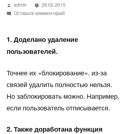
Написано
admin
28.02.2015
автором
к
Оставьте комментарий
2015-
02-
1. Доделано удаление
28
(+)
пользователей.
Удаление
и
Точнее их «блокирование». из-за
скрытие
участников,
связей удалить полностью нельзя.
учет
Но заблокировать можно. Например,
участников
из
если пользователь отписывается.
родительских
событий
2. Также доработана функция