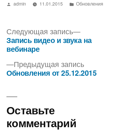
Написано
Написано
admin
11.01.2015
Обновления
автором
в
Следующая
Следующая запись
запись:
Запись видео и звука на
Навигация
вебинаре
по
Предыдущая
Предыдущая запись
записям
запись:
Обновления от 25.12.2015
Оставьте
комментарий