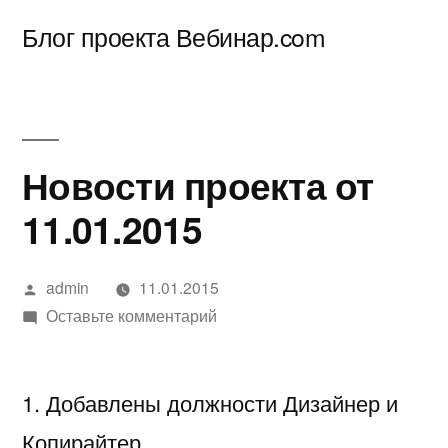
Перейти
Блог проекта Вебинар.com
к
содержимому
Новости проекта от
11.01.2015
Написано
admin
11.01.2015
автором
к
Оставьте комментарий
Новости
проекта
1. Добавлены должности Дизайнер и
от
11.01.2015
Копирайтер.