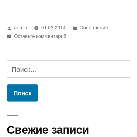
от
01.03.2014»
Написано
Написано
admin
01.03.2014
Обновления
автором
к
в
Оставьте комментарий
Обновления
от
01.03.2014
Найти:
Свежие записи